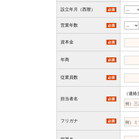
設立年月（西暦）
営業年数
資本金
年商
従業員数
（連絡
担当者名
フリガナ