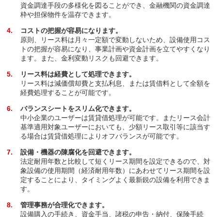
資金調達手段の多様化を図ることができ、金融機関の資金調達
枠や担保物件を温存できます。
4
コストの把握が容易になります。
原則、リース料は月々一定額で変動しないため、設備使用コス
トの把握が容易になり、事業計画や資金計画を立てやすくなり
ます。また、金利変動リスクも回避できます。
5
リース料は経費として処理できます。
リース料は減価償却費と支払利息、または賃借料として全額を
経費処理することが可能です。
6
バランスシートをスリム化できます。
中小企業のユーザーは賃貸借処理が可能です。またリース会計
基準適用対象ユーザーにおいても、少額リース取引等に該当す
る場合は賃貸借処理によりオフバランスが可能です。
7
設備・機器の陳腐化を回避できます。
法定耐用年数と比較して短くリース期間を設定できるので、対
象設備の使用期間（経済耐用年数）にあわせてリース期間を設
定することにより、タイミングよく最新鋭の設備を利用できま
す。
8
管理事務が合理化できます。
設備購入の手続き、資金手当、諸税の申告・納付、保険手続