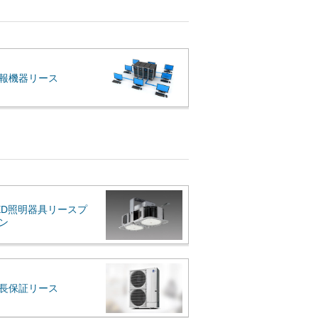
報機器リース
ED照明器具リースプ
ン
長保証リース