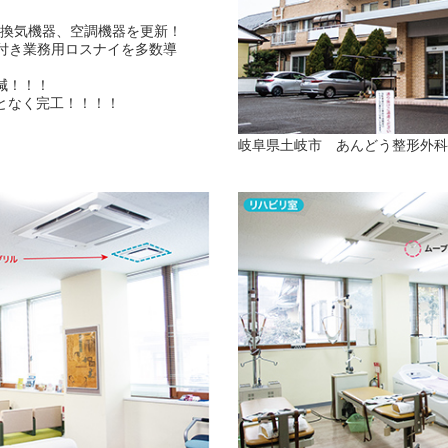
能換気機器、空調機器を更新！
ー付き業務用ロスナイを多数導
減！！！
となく完工！！！！
岐阜県土岐市 あんどう整形外科