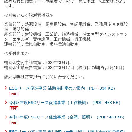
認められた指定リース事業者ですので、補助率は1％上乗せとなり
ます。
≪対象となる脱炭素機器≫
業務部門：熱源設備、厨房用設備、空調用設備、業務用冷凍冷蔵設
備、照明設備
産業部門：建設機械、工業炉、鋳造機械、省エネ型ダイカストマシ
ン、エネルギー変換設備、工作機械、鍛圧機械
運輸部門：電気自動車、燃料電池自動車
≪受付期限≫
補助金交付申請書類：2022年3月7日
補助金実績報告書類：2022年3月17日（検収日の期限は3月15日）
詳細は弊社営業担当にお問い合せください。
ESGリース促進事業 補助金制度のご案内（PDF: 334 KB）
令和3年度ESGリース促進事業（工作機械）（PDF: 468 KB）
令和3年度ESGリース促進事業（空調、照明）（PDF: 480 KB）
ESGリース促進事業 専用HP（一般社団法人環境金融支援機構）